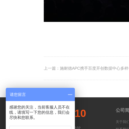
copyright dedecms
上一篇：施耐德APC携手百度开创数据中心多
请您留言
感谢您的关注，当前客服人员不在
400-018-5510
公司
线，请填写一下您的信息，我们会
尽快和您联系。
关于我
24小时全国服务热线
北京市海淀区上地辉煌国际B座102