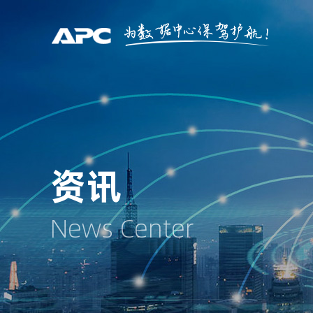
资讯
News Center