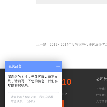
内容来自dedecms
上一篇：2013～2014年度数据中心评选及颁奖
请您留言
感谢您的关注，当前客服人员不在
400-018-5510
公司
线，请填写一下您的信息，我们会
尽快和您联系。
关于我
24小时全国服务热线
北京市海淀区上地辉煌国际B座102
联系我
人才招
24小时在线客服