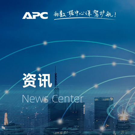
资讯
News Center