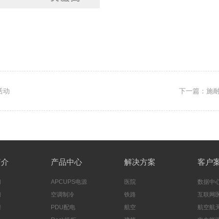
copyright dedecms
活动
下一篇：施耐
简介
产品中心
解决方案
客户
们
APCUPS电源
医院
数据中
们
空调制冷
铁路
互联网
聘
PDU配电
航空
航空航